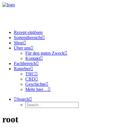
Rezept einlösen
Sortenübersicht
Shop
Über uns
Für den guten Zweck
Kontakt
Fachbereich
Ratgeber
THC
CBD
Geschichte
Mehr hier…
Search
root